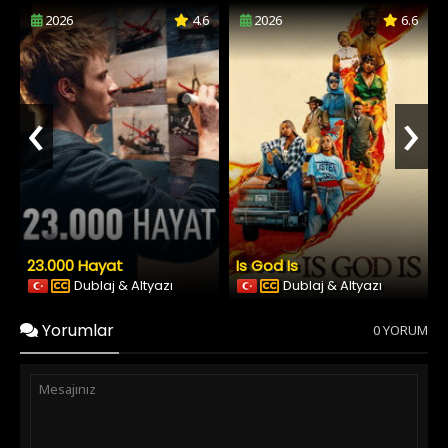
2026
4.6
2026
6.6
‹
›
23.000 Hayat
Is God Is
Dublaj & Altyazı
Dublaj & Altyazı
Yorumlar
0 YORUM