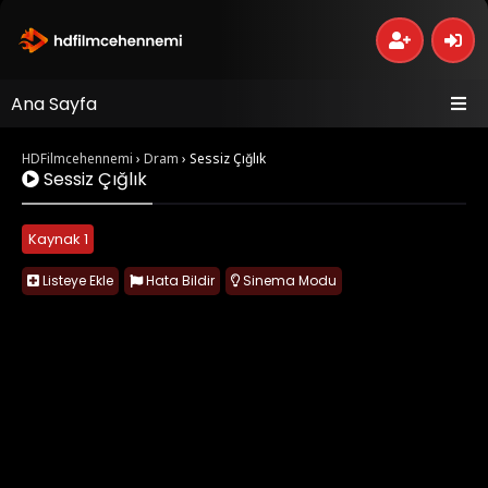
Ana Sayfa
HDFilmcehennemi
›
Dram
›
Sessiz Çığlık
Sessiz Çığlık
Kaynak 1
Listeye Ekle
Hata Bildir
Sinema Modu