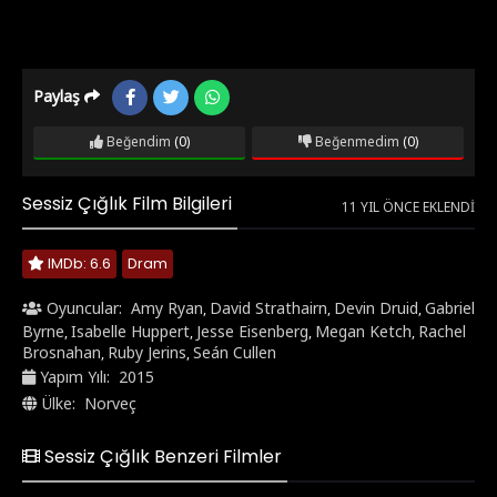
Paylaş
Beğendim
(0)
Beğenmedim
(0)
Sessiz Çığlık Film Bilgileri
11 YIL ÖNCE EKLENDI
IMDb: 6.6
Dram
Oyuncular:
Amy Ryan
David Strathairn
Devin Druid
Gabriel
,
,
,
Byrne
Isabelle Huppert
Jesse Eisenberg
Megan Ketch
Rachel
,
,
,
,
Brosnahan
Ruby Jerins
Seán Cullen
,
,
Yapım Yılı:
2015
Ülke:
Norveç
Sessiz Çığlık Benzeri Filmler