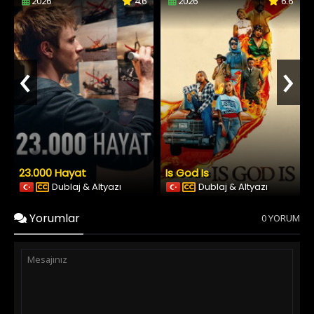
2026
4.6
2026
6.6
‹
›
23.000 Hayat
Is God Is
Dublaj & Altyazı
Dublaj & Altyazı
Yorumlar
0 YORUM