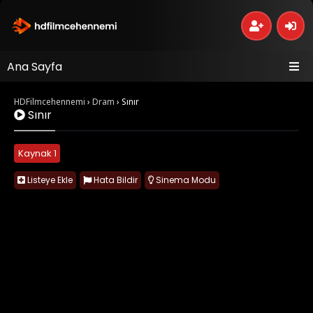
Ana Sayfa
HDFilmcehennemi
›
Dram
›
Sınır
Sınır
Kaynak 1
Listeye Ekle
Hata Bildir
Sinema Modu