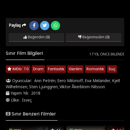
Paylaş
Beğendim
(0)
Beğenmedim
(0)
Sınır Film Bilgileri
17 YIL ÖNCE EKLENDI
IMDb: 7.0
Dram
Fantastik
Gerilim
Romantik
Suç
Oyuncular:
Ann Petrén
Eero Milonoff
Eva Melander
Kjell
,
,
,
Wilhelmsen
Sten Ljunggren
Viktor Åkerblom-Nilsson
,
,
Yapım Yılı:
2018
Ülke:
İsveç
Sınır Benzeri Filmler