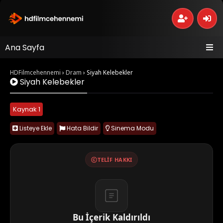
Ana Sayfa
HDFilmcehennemi
›
Dram
›
Siyah Kelebekler
Siyah Kelebekler
Kaynak 1
Listeye Ekle
Hata Bildir
Sinema Modu
TELIF HAKKI
Bu İçerik Kaldırıldı