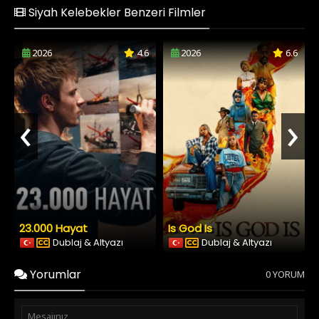
Siyah Kelebekler Benzeri Filmler
2026
4.6
2026
6.6
‹
›
23.000 Hayat
Is God Is
Dublaj & Altyazı
Dublaj & Altyazı
Yorumlar
0 YORUM