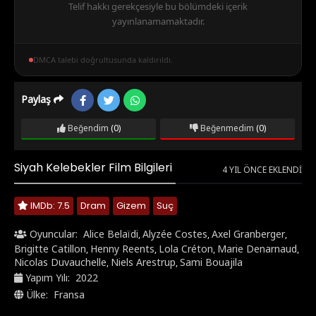
Telif hakkı gerekçesiyle bu bölümdeki içerik
yayınlanamamaktadır.
DMCA talebi doğrultusunda kaldırıldı.
Paylaş
Beğendim
(0)
Beğenmedim
(0)
Siyah Kelebekler Film Bilgileri
4 YIL ÖNCE EKLENDI
IMDb: 7.5
Dram
Gizem
Suç
Oyuncular:
Alice Belaïdi
Alyzée Costes
Axel Granberger
,
,
,
Brigitte Catillon
Henny Reents
Lola Créton
Marie Denarnaud
,
,
,
,
Nicolas Duvauchelle
Niels Arestrup
Sami Bouajila
,
,
Yapım Yılı:
2022
Ülke:
Fransa