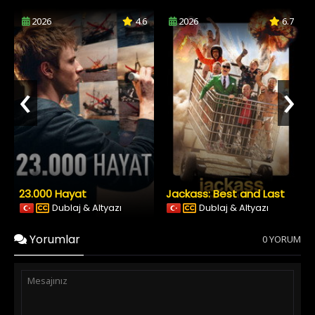
2026
4.6
2026
6.7
‹
›
23.000 Hayat
Jackass: Best and Last
Dublaj & Altyazı
Dublaj & Altyazı
Yorumlar
0 YORUM