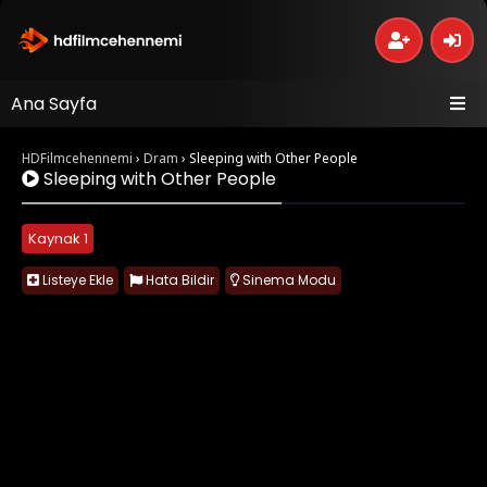
Ana Sayfa
HDFilmcehennemi
›
Dram
›
Sleeping with Other People
Sleeping with Other People
Kaynak 1
Listeye Ekle
Hata Bildir
Sinema Modu