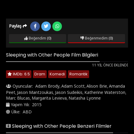
Paylaş
Beğendim
(0)
Beğenmedim
(0)
Sleeping with Other People Film Bilgileri
11 YIL ÖNCE EKLENDI
IMDb: 6.5
Dram
Komedi
Romantik
Oyuncular:
Adam Brody
Adam Scott
Alison Brie
Amanda
,
,
,
Peet
Jason Mantzoukas
Jason Sudeikis
Katherine Waterston
,
,
,
,
Marc Blucas
Margarita Levieva
Natasha Lyonne
,
,
Yapım Yılı:
2015
Ülke:
ABD
Sleeping with Other People Benzeri Filmler