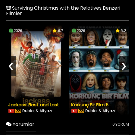
Surviving Christmas with the Relatives Benzeri
Filmler
2026
6.7
2026
5.2
‹
›
Jackass: Best and Last
Korkunç Bir Film 6
Dublaj & Altyazı
Dublaj & Altyazı
Yorumlar
0 YORUM