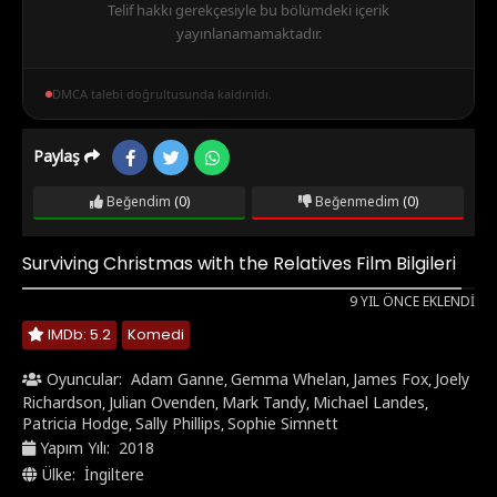
Telif hakkı gerekçesiyle bu bölümdeki içerik
yayınlanamamaktadır.
DMCA talebi doğrultusunda kaldırıldı.
Paylaş
Beğendim
(0)
Beğenmedim
(0)
Surviving Christmas with the Relatives Film Bilgileri
9 YIL ÖNCE EKLENDI
IMDb: 5.2
Komedi
Oyuncular:
Adam Ganne
Gemma Whelan
James Fox
Joely
,
,
,
Richardson
Julian Ovenden
Mark Tandy
Michael Landes
,
,
,
,
Patricia Hodge
Sally Phillips
Sophie Simnett
,
,
Yapım Yılı:
2018
Ülke:
İngiltere