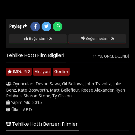
Paylaş
Beğendim
(0)
Beğenmedim
(0)
Tehlike Hattı Film Bilgileri
11 YIL ÖNCE EKLENDI
IMDb: 5.2
Aksiyon
Gerilim
Oyuncular:
Devon Sawa
Gil Bellows
John Travolta
Julie
,
,
,
Benz
Kate Bosworth
Matt Bellefleur
Reese Alexander
Ryan
,
,
,
,
Robbins
Sharon Stone
Ty Olsson
,
,
Yapım Yılı:
2015
Ülke:
ABD
Tehlike Hattı Benzeri Filmler