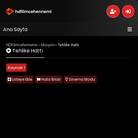
Ana Sayfa
HDFilmcehennemi
›
Aksiyon
›
Tehlike Hattı
Tehlike Hattı
Kaynak 1
Listeye Ekle
Hata Bildir
Sinema Modu