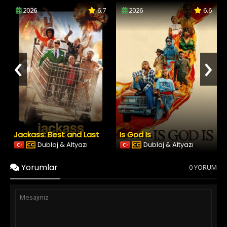
2026
6.7
2026
6.6
‹
›
Jackass: Best and Last
Is God Is
Dublaj & Altyazı
Dublaj & Altyazı
Yorumlar
0 YORUM