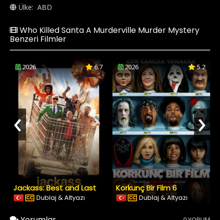
Ülke:
ABD
Who Killed Santa A Murderville Murder Mystery
Benzeri Filmler
2026
6.7
2026
5.2
‹
›
Jackass: Best and Last
Korkunç Bir Film 6
Dublaj & Altyazı
Dublaj & Altyazı
Yorumlar
0 YORUM