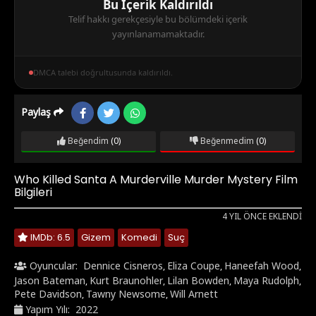
Bu İçerik Kaldırıldı
Telif hakkı gerekçesiyle bu bölümdeki içerik
yayınlanamamaktadır.
DMCA talebi doğrultusunda kaldırıldı.
Paylaş
Beğendim
(0)
Beğenmedim
(0)
Who Killed Santa A Murderville Murder Mystery Film
Bilgileri
4 YIL ÖNCE EKLENDI
IMDb: 6.5
Gizem
Komedi
Suç
Oyuncular:
Dennice Cisneros
Eliza Coupe
Haneefah Wood
,
,
,
Jason Bateman
Kurt Braunohler
Lilan Bowden
Maya Rudolph
,
,
,
,
Pete Davidson
Tawny Newsome
Will Arnett
,
,
Yapım Yılı:
2022