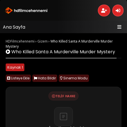
Ana Sayfa
HDFilmcehennemi
›
Gizem
›
Who Killed Santa A Murderville Murder
Mystery
Who Killed Santa A Murderville Murder Mystery
Kaynak 1
Listeye Ekle
Hata Bildir
Sinema Modu
TELIF HAKKI