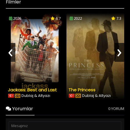
Filmler
2026
6.7
2022
7.3
‹
›
Jackass: Best and Last
The Princess
Dublaj & Altyazı
Dublaj & Altyazı
Yorumlar
0 YORUM