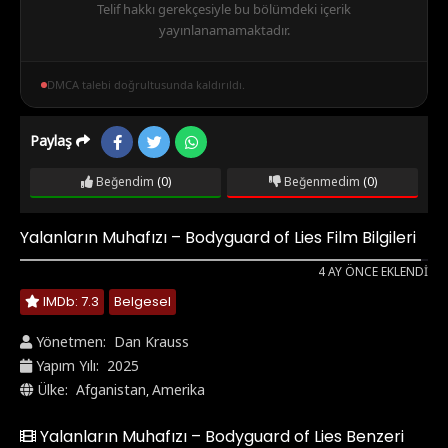
Telif hakkı gerekçesiyle bu bölümdeki içerik
yayınlanamamaktadır.
DMCA talebi doğrultusunda kaldırıldı.
Paylaş
Beğendim
(0)
Beğenmedim
(0)
Yalanların Muhafızı – Bodyguard of Lies Film Bilgileri
4 AY ÖNCE EKLENDI
IMDb: 7.3
Belgesel
Yönetmen:
Dan Krauss
Yapım Yılı:
2025
Ülke:
Afganistan
Amerika
,
Yalanların Muhafızı – Bodyguard of Lies Benzeri