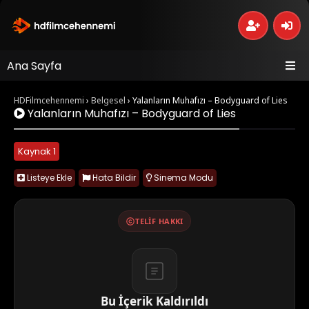
Ana Sayfa
HDFilmcehennemi
›
Belgesel
›
Yalanların Muhafızı – Bodyguard of Lies
Yalanların Muhafızı – Bodyguard of Lies
Kaynak 1
Listeye Ekle
Hata Bildir
Sinema Modu
TELIF HAKKI
Bu İçerik Kaldırıldı