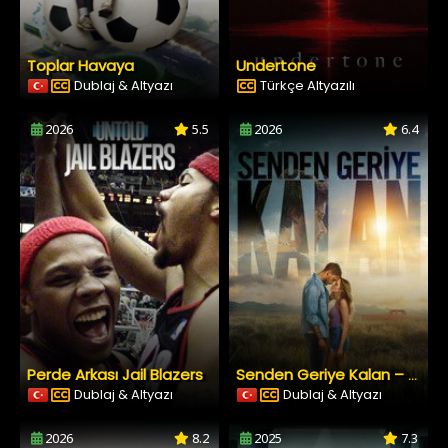
Toplar Havaya
Undertone
Dublaj & Altyazı
Türkçe Altyazılı
2026
5.5
2026
6.4
Perde Arkası Jail Blazers
Senden Geriye Kalan – Reminders of Him
Dublaj & Altyazı
Dublaj & Altyazı
2026
8.2
2025
7.3