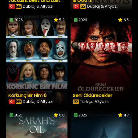
Jackass: Best and Last
Is God Is
Dublaj & Altyazı
Dublaj & Altyazı
2026
5.2
2026
6.5
Korkunç Bir Film 6
Seni Öldürecekler
Dublaj & Altyazı
Türkçe Altyazılı
2025
6.8
2026
4.7