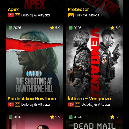
Apex
Protector
Dublaj & Altyazı
Türkçe Altyazılı
2026
5.9
2026
6.0
İntikam – Venganza
Perde Arkası Hawthorne Hill Çiftliğinde Silahlı Saldırı
Dublaj & Altyazı
Dublaj & Altyazı
2026
5.5
2024
6.0