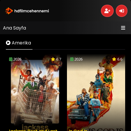
Ana Sayfa
Amerika
2026
6.7
2026
6.6