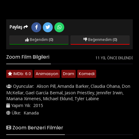
Paylaş
Beğendim
(0)
Beğenmedim
(0)
Zoom Film Bilgileri
11 YIL ÖNCE EKLENDI
IMDb: 6.0
Animasyon
Dram
Komedi
Oyuncular:
Alison Pill
Amanda Barker
Claudia Ohana
Don
,
,
,
McKellar
Gael García Bernal
Jason Priestley
Jennifer Irwin
,
,
,
,
Mariana Ximenes
Michael Eklund
Tyler Labine
,
,
Yapım Yılı:
2015
Ülke:
Kanada
Zoom Benzeri Filmler