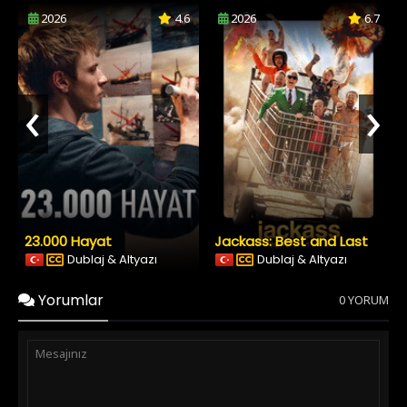
2026
4.6
2026
6.7
‹
›
23.000 Hayat
Jackass: Best and Last
Dublaj & Altyazı
Dublaj & Altyazı
Yorumlar
0 YORUM