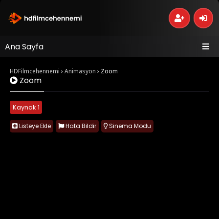
Ana Sayfa
HDFilmcehennemi
›
Animasyon
›
Zoom
Zoom
Kaynak 1
Listeye Ekle
Hata Bildir
Sinema Modu