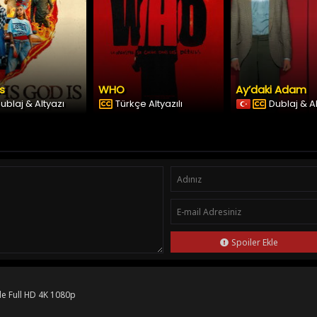
Is
WHO
Ay’daki Adam
ublaj & Altyazı
Türkçe Altyazılı
Dublaj & A
Spoiler Ekle
le Full HD 4K 1080p