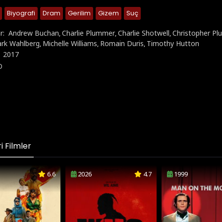
Biyografi
Dram
Gerilim
Gizem
Suç
r:
Andrew Buchan
Charlie Plummer
Charlie Shotwell
Christopher P
,
,
,
rk Wahlberg
Michelle Williams
Romain Duris
Timothy Hutton
,
,
,
:
2017
D
 Filmler
6.6
2026
4.7
1999