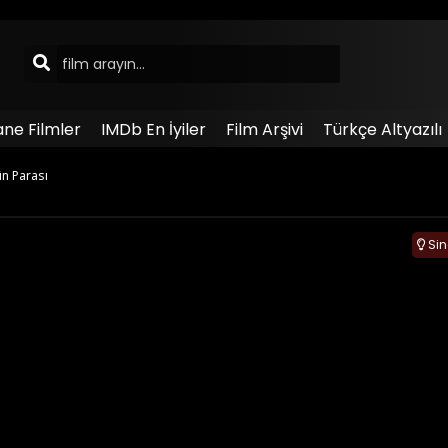
ane Filmler
IMDb En İyiler
Film Arşivi
Türkçe Altyazılı
ün Parası
Si