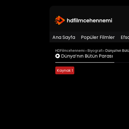
Ana Sayfa
Popüler Filmler
Efs
HDFilmcehennemi
›
Biyografi
›
Dünya’nın Büt
Dünya’nın Bütün Parası
Kaynak 1