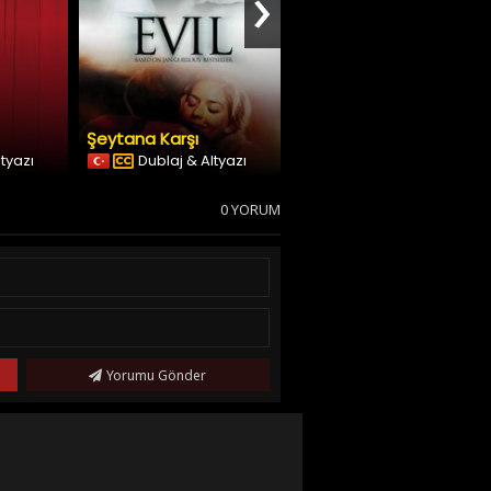
›
Şeytana Karşı
Dünyanın Sonu
ltyazı
Dublaj & Altyazı
Dublaj & Altyazı
0 YORUM
Yorumu Gönder