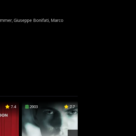
lummer
Giuseppe Bonifati
Marco
,
,
7.4
2003
7.7
2014
6.2