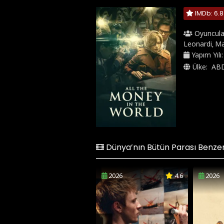
IMDb: 6.8
Oyuncula
Leonardi
Ma
,
Yapım Yılı
Ülke:
AB
Dünya’nın Bütün Parası Benzeri
2026
4.6
2026