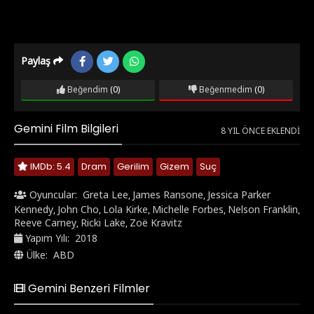
Paylaş
Beğendim
(0)
Beğenmedim
(0)
Gemini Film Bilgileri
8 YIL ÖNCE EKLENDI
IMDb: 5.4
Dram
Gerilim
Gizem
Suç
Oyuncular:
Greta Lee
James Ransone
Jessica Parker
,
,
Kennedy
John Cho
Lola Kirke
Michelle Forbes
Nelson Franklin
,
,
,
,
,
Reeve Carney
Ricki Lake
Zoë Kravitz
,
,
Yapım Yılı:
2018
Ülke:
ABD
Gemini Benzeri Filmler