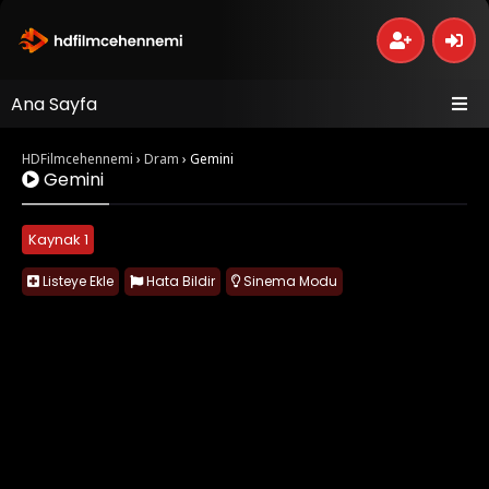
Ana Sayfa
HDFilmcehennemi
›
Dram
›
Gemini
Gemini
Kaynak 1
Listeye Ekle
Hata Bildir
Sinema Modu