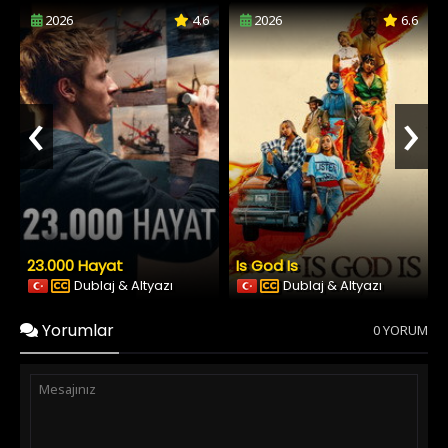
2026
4.6
2026
6.6
‹
›
23.000 Hayat
Is God Is
Dublaj & Altyazı
Dublaj & Altyazı
Yorumlar
0 YORUM