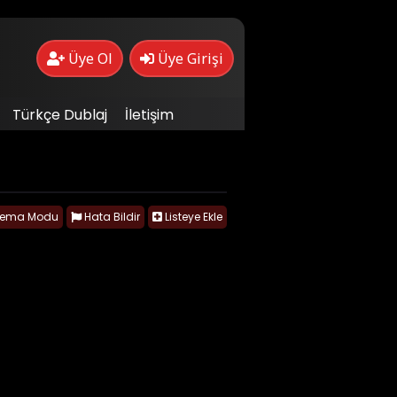
Üye Ol
Üye Girişi
Türkçe Dublaj
İletişim
nema Modu
Hata Bildir
Listeye Ekle