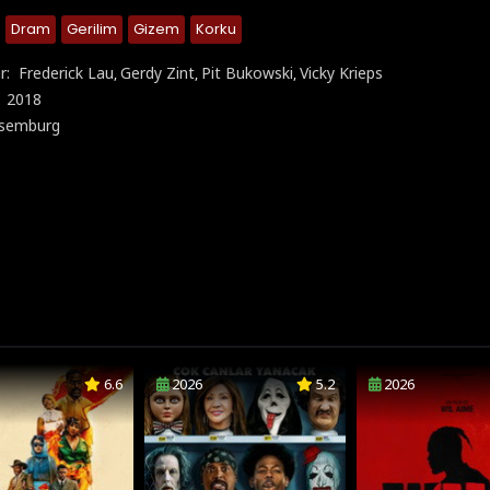
Dram
Gerilim
Gizem
Korku
r:
Frederick Lau
Gerdy Zint
Pit Bukowski
Vicky Krieps
,
,
,
:
2018
semburg
6.6
2026
5.2
2026