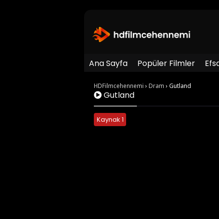
Ana Sayfa
Popüler Filmler
Efs
HDFilmcehennemi
›
Dram
›
Gutland
Gutland
Kaynak 1