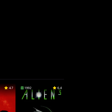
4.7
1992
6.4
1994
5.6