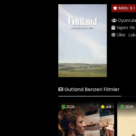
IMDb: 6.1
Oyuncula
Yapım Yılı
Ülke:
Lük
Gutland Benzeri Filmler
2026
4.6
2026