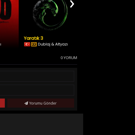
›
Yaratık 3
Ölüm Makinesi
ı
Dublaj & Altyazı
Türkçe Altyazılı
0 YORUM
Yorumu Gönder