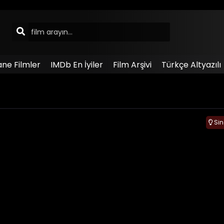
ane Filmler
IMDb En İyiler
Film Arşivi
Türkçe Altyazılı
Si