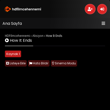
Ana Sayfa
HDFilmcehennemi
›
Aksiyon
›
How It Ends
How It Ends
Kaynak 1
Listeye Ekle
Hata Bildir
Sinema Modu