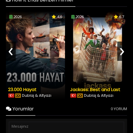
2026
4.6
2026
6.7
‹
›
23.000 Hayat
Jackass: Best and Last
Dublaj & Altyazı
Dublaj & Altyazı
Yorumlar
0 YORUM