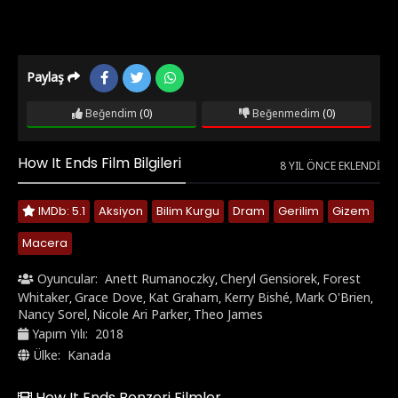
Paylaş
Beğendim
(0)
Beğenmedim
(0)
How It Ends Film Bilgileri
8 YIL ÖNCE EKLENDI
IMDb: 5.1
Aksiyon
Bilim Kurgu
Dram
Gerilim
Gizem
Macera
Oyuncular:
Anett Rumanoczky
Cheryl Gensiorek
Forest
,
,
Whitaker
Grace Dove
Kat Graham
Kerry Bishé
Mark O'Brien
,
,
,
,
,
Nancy Sorel
Nicole Ari Parker
Theo James
,
,
Yapım Yılı:
2018
Ülke:
Kanada
How It Ends Benzeri Filmler