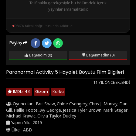
Telif hakkı gerekçesiyle bu bölümdeki içerik
yayınlanamamaktadır.
DMCA talebi doğrultusunda kaldırıldı.
Paylaş
Beğendim
(0)
Beğenmedim
(0)
Paranormal Activity 5 Hayalet Boyutu Film Bilgileri
11 YIL ÖNCE EKLENDI
IMDb: 4.6
Gizem
Korku
Oyuncular:
Brit Shaw
Chloe Csengery
Chris J. Murray
Dan
,
,
,
Gill
Hallie Foote
Ivy George
Jessica Tyler Brown
Mark Steger
,
,
,
,
,
Michael Krawic
Olivia Taylor Dudley
,
Yapım Yılı:
2015
Ülke:
ABD