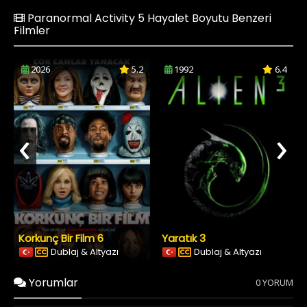
Paranormal Activity 5 Hayalet Boyutu Benzeri
Filmler
2026
5.2
1992
6.4
‹
›
Korkunç Bir Film 6
Yaratık 3
Dublaj & Altyazı
Dublaj & Altyazı
Yorumlar
0 YORUM