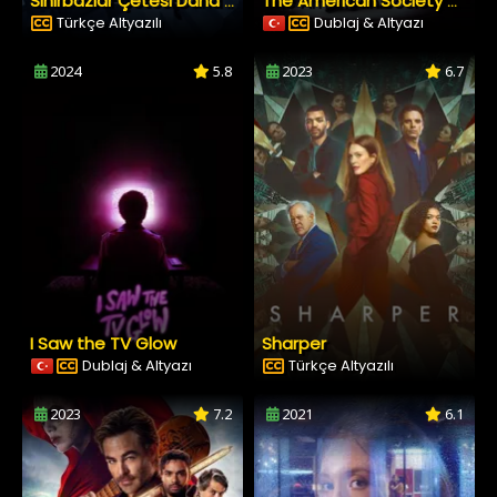
Sihirbazlar Çetesi Daha Bir Şey Görmediniz
The American Society of Magical Negroes
Türkçe Altyazılı
Dublaj & Altyazı
2024
5.8
2023
6.7
I Saw the TV Glow
Sharper
Dublaj & Altyazı
Türkçe Altyazılı
2023
7.2
2021
6.1