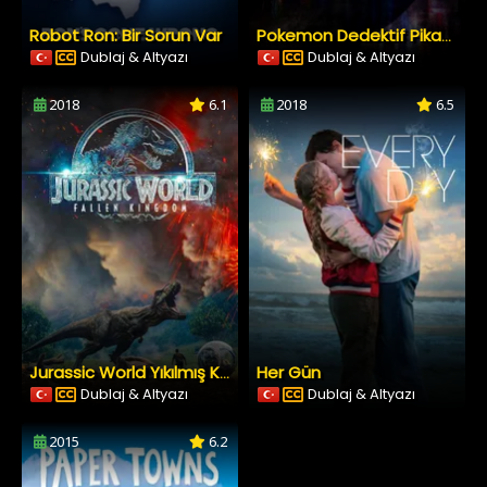
Robot Ron: Bir Sorun Var
Pokemon Dedektif Pikachu
Dublaj & Altyazı
Dublaj & Altyazı
2018
6.1
2018
6.5
Her Gün
Jurassic World Yıkılmış Krallık
Dublaj & Altyazı
Dublaj & Altyazı
2015
6.2