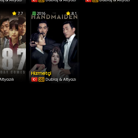
7.7
2016
8.1
Hizmetçi
ltyazılı
Dublaj & Altyazı