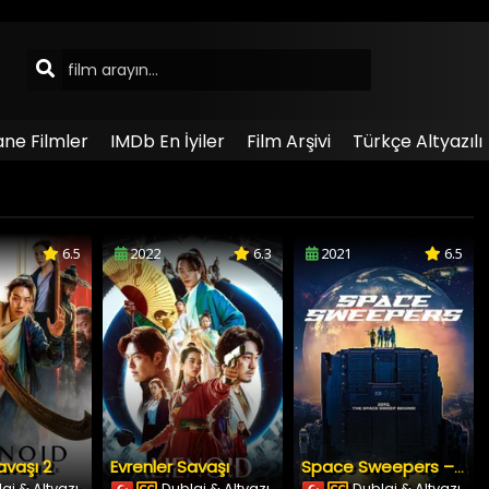
ane Filmler
IMDb En İyiler
Film Arşivi
Türkçe Altyazılı
6.5
2022
6.3
2021
6.5
avaşı 2
Evrenler Savaşı
Space Sweepers – Uzay Süpürücüleri
aj & Altyazı
Dublaj & Altyazı
Dublaj & Altyazı