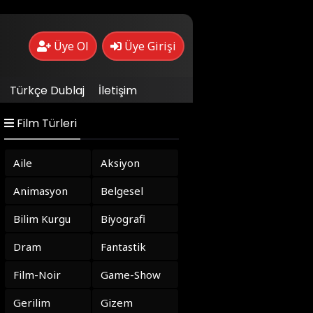
Üye Ol
Üye Girişi
Türkçe Dublaj
İletişim
Film Türleri
Aile
Aksiyon
Animasyon
Belgesel
Bilim Kurgu
Biyografi
Dram
Fantastik
Film-Noir
Game-Show
Gerilim
Gizem