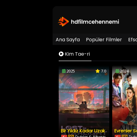
Ana Sayfa
Popüler Filmler
Efs
Kim Tae-ri
2025
7.0
2024
Bir Yıldız Kadar Uzak
Evrenler S
Dublaj & Altyazı
Dubl