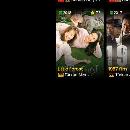
2018
7.3
2017
Little Forest
1987 film
Türkçe Altyazılı
Türkçe A