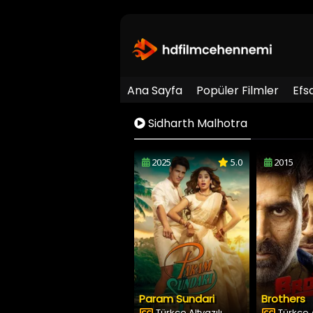
Ana Sayfa
Popüler Filmler
Efs
Sidharth Malhotra
2025
5.0
2015
Param Sundari
Brothers
Türkçe Altyazılı
Türkçe A