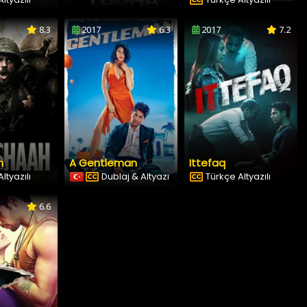
8.3
2017
6.3
2017
7.2
h
A Gentleman
Ittefaq
ltyazılı
Dublaj & Altyazı
Türkçe Altyazılı
6.6