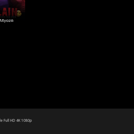
ltyazılı
le Full HD 4K 1080p