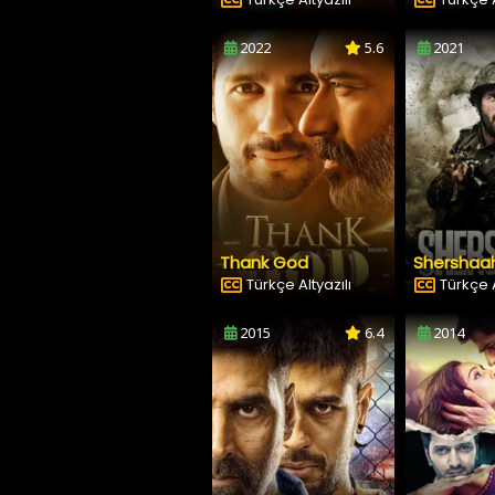
2022
5.6
2021
Thank God
Shershaa
Türkçe Altyazılı
Türkçe A
2015
6.4
2014