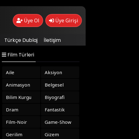
Üye Ol
Üye Girişi
Türkçe Dublaj
İletişim
Film Türleri
Aile
Aksiyon
Animasyon
Belgesel
Bilim Kurgu
Biyografi
Dram
Fantastik
Film-Noir
Game-Show
Gerilim
Gizem