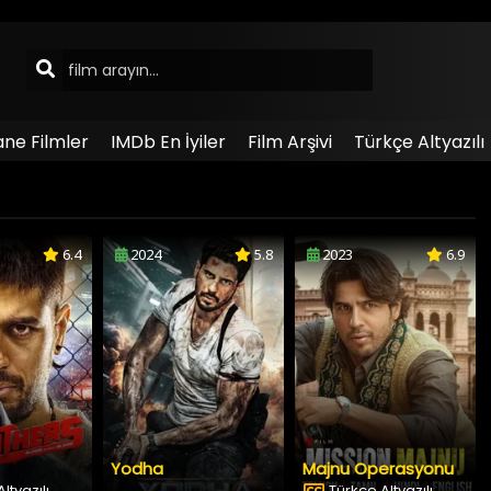
ane Filmler
IMDb En İyiler
Film Arşivi
Türkçe Altyazılı
6.4
2024
5.8
2023
6.9
Yodha
Majnu Operasyonu
ltyazılı
Türkçe Altyazılı